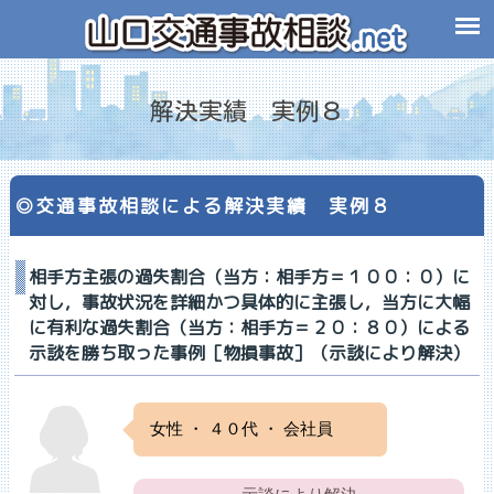
解決実績 実例８
◎交通事故相談による解決実績 実例８
相手方主張の過失割合（当方：相手方＝１００：０）に
対し，事故状況を詳細かつ具体的に主張し，当方に大幅
に有利な過失割合（当方：相手方＝２０：８０）による
示談を勝ち取った事例［物損事故］（示談により解決）
女性 ・ ４０代 ・ 会社員