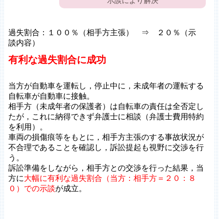
示談により解決
過失割合：１００％（相手方主張） ⇒ ２０％（示
談内容）
有利な過失割合
に成功
当方が自動車を運転し，停止中に，未成年者の運転する
自転車が自動車に接触。
相手方（未成年者の保護者）は自転車の責任は全否定し
たが，これに納得できず弁護士に相談（弁護士費用特約
を利用）。
車両の損傷痕等をもとに，相手方主張のする事故状況が
不合理であることを確認し，訴訟提起も視野に交渉を行
う。
訴訟準備をしながら，相手方との交渉を行った結果，当
方に
大幅に有利な過失割合（当方：相手方＝２０：８
０）での示談
が成立。