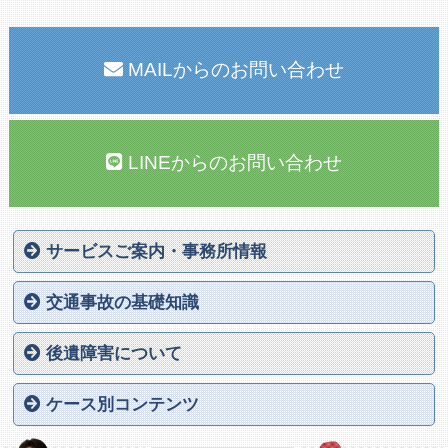
MAILからのお問い合わせ
LINEからのお問い合わせ
サービスご案内・事務所情報
山口交通事故相談公式サイトのTOP
交通事故被害に遭われた方へ
サポートの内容
交通事故を弁護士に依頼する５つの理由
事務所案内
弁護士紹介
協力医紹介
料金案内
解決実績
Q＆A
個人情報保護方針
サイトマップ
対応エリア
お問い合わせ
交通事故の基礎知識
ご相談いただくタイミング
交通事故発生から解決までの流れ
交通事故後の治療について
自動車保険に関する基礎知識
弁護士費用特約について
賠償金を決める３つの基準
損害賠償金の計算方法
過失割合（過失相殺）とは
後遺障害（後遺症）とは
後遺障害診断書のポイント
物損による損害賠償金
後遺障害について
むちうち損傷
腰椎捻挫
傷が残った（醜状障害）
上肢（腕・手）の障害
下肢（脚・足）の障害
眼・耳・鼻・口の障害
せき髄損傷
せき柱及びその他体幹骨
低髄液圧症候群（脳脊髄液減少症）
疼痛性感覚異常（CRPS）
精神症状による後遺障害について
高次脳機能障害
遷延性意識障害（植物状態）
死亡事故事案
ケース別コンテンツ
死亡事故のご遺族の方へ
交通事故により骨折された方へ
保険会社の対応に不信感がある方へ
治療費を打ち切ると言われた方へ
過失割合に不満がある方へ
歩行中に交通事故に遭われた方へ
バイクで交通事故に遭われた方へ
自転車で交通事故に遭われた方へ
トラック事故に遭われた方へ
主婦で交通事故に遭われた方へ
高齢者で交通事故に遭われた方へ
通勤中・業務時間中に交通事故に遭われた方へ
もらい事故に遭われた方へ
交通事故の相手方が任意保険に加入していない場合
交通事故の相手方が自賠責保険に加入していない場合
スポーツ事故について
学校事故について
介護事故について
船舶・海に関する事故について