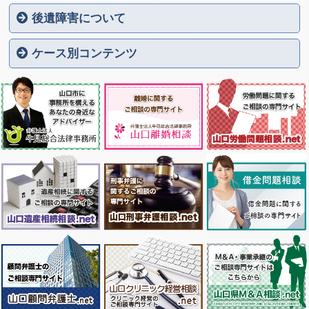
ご相談いただくタイミング
交通事故発生から解決までの流れ
交通事故後の治療について
自動車保険に関する基礎知識
弁護士費用特約について
賠償金を決める３つの基準
損害賠償金の計算方法
過失割合（過失相殺）とは
後遺障害（後遺症）とは
後遺障害診断書のポイント
物損による損害賠償金
後遺障害について
むちうち損傷
腰椎捻挫
傷が残った（醜状障害）
上肢（腕・手）の障害
下肢（脚・足）の障害
眼・耳・鼻・口の障害
せき髄損傷
せき柱及びその他体幹骨
低髄液圧症候群（脳脊髄液減少症）
疼痛性感覚異常（CRPS）
精神症状による後遺障害について
高次脳機能障害
遷延性意識障害（植物状態）
死亡事故事案
ケース別コンテンツ
死亡事故のご遺族の方へ
交通事故により骨折された方へ
保険会社の対応に不信感がある方へ
治療費を打ち切ると言われた方へ
過失割合に不満がある方へ
歩行中に交通事故に遭われた方へ
バイクで交通事故に遭われた方へ
自転車で交通事故に遭われた方へ
トラック事故に遭われた方へ
主婦で交通事故に遭われた方へ
高齢者で交通事故に遭われた方へ
通勤中・業務時間中に交通事故に遭われた方へ
もらい事故に遭われた方へ
交通事故の相手方が任意保険に加入していない場合
交通事故の相手方が自賠責保険に加入していない場合
スポーツ事故について
学校事故について
介護事故について
船舶・海に関する事故について